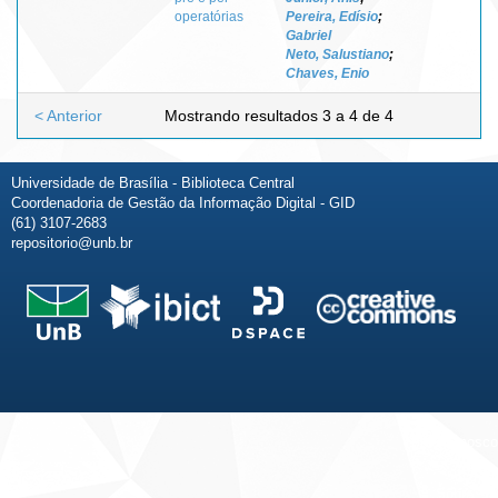
operatórias
Pereira, Edísio
;
Gabriel
Neto, Salustiano
;
Chaves, Enio
< Anterior
Mostrando resultados 3 a 4 de 4
Universidade de Brasília - Biblioteca Central
Coordenadoria de Gestão da Informação Digital - GID
(61) 3107-2683
repositorio@unb.br
Fale conosco
Sobre