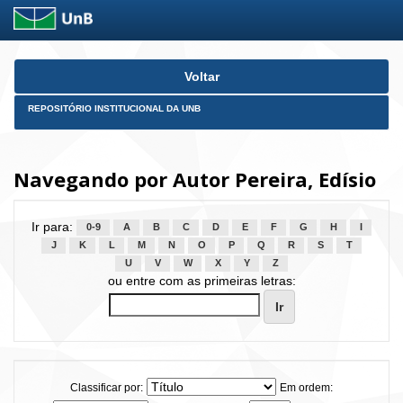
Skip
Voltar
navigation
REPOSITÓRIO INSTITUCIONAL DA UNB
Navegando por Autor Pereira, Edísio
Ir para:
0-9
A
B
C
D
E
F
G
H
I
J
K
L
M
N
O
P
Q
R
S
T
U
V
W
X
Y
Z
ou entre com as primeiras letras:
Classificar por:
Em ordem: