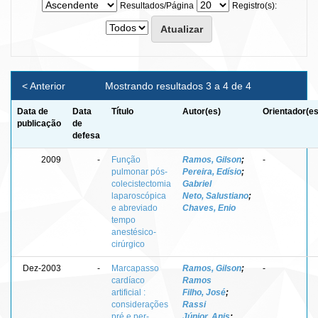
Resultados/Página
Registro(s):
< Anterior
Mostrando resultados 3 a 4 de 4
Data de
Data
Título
Autor(es)
Orientador(es
publicação
de
defesa
2009
-
Função
Ramos, Gilson
;
-
pulmonar pós-
Pereira, Edísio
;
colecistectomia
Gabriel
laparoscópica
Neto, Salustiano
;
e abreviado
Chaves, Enio
tempo
anestésico-
cirúrgico
Dez-2003
-
Marcapasso
Ramos, Gilson
;
-
cardíaco
Ramos
artificial :
Filho, José
;
considerações
Rassi
pré e per-
Júnior, Anis
;