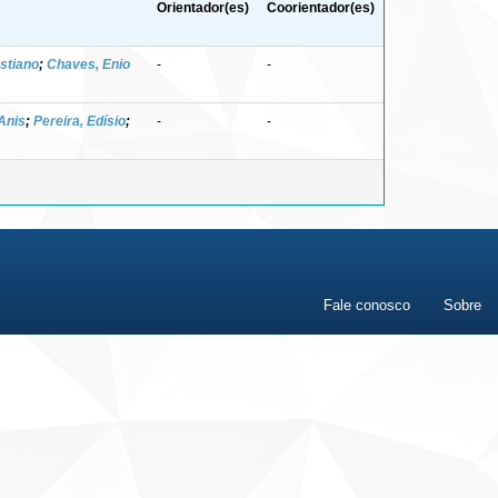
Orientador(es)
Coorientador(es)
ustiano
;
Chaves, Enio
-
-
 Anis
;
Pereira, Edísio
;
-
-
Fale conosco
Sobre