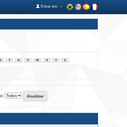
Entrar em:
S
T
U
V
W
X
Y
Z
s):