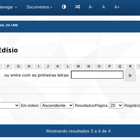
Navegar
Documentos
A-
A
A+
NAL DA UNB
dísio
F
G
H
I
J
K
L
M
N
O
P
Q
R
ou entre com as primeiras letras:
Em ordem:
Resultados/Página
Registro(
Mostrando resultados 3 a 4 de 4