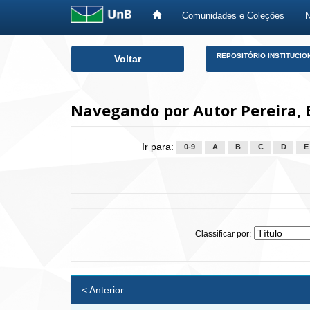
Comunidades e Coleções
Skip
REPOSITÓRIO INSTITUCIO
Voltar
navigation
Navegando por Autor Pereira, E
Ir para:
0-9
A
B
C
D
E
Classificar por:
< Anterior