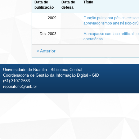
Data de
Data de
Título
publicação
defesa
2009
-
Função pulmonar pós-colecistec
abreviado tempo anestésico-cirú
Dez-2003
-
Marcapasso cardíaco artificial : 
operatórias
< Anterior
Universidade de Brasília - Biblioteca Central
Coordenadoria de Gestão da Informação Digital - GID
(61) 3107-2683
repositorio@unb.br