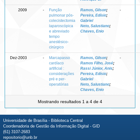
2009
-
Função
Ramos, Gilson
;
-
pulmonar pós-
Pereira, Edísio
;
colecistectomia
Gabriel
laparoscópica
Neto, Salustiano
;
e abreviado
Chaves, Enio
tempo
anestésico-
cirúrgico
Dez-2003
-
Marcapasso
Ramos, Gilson
;
-
cardíaco
Ramos Filho, José
;
artificial :
Rassi Júnior, Anis
;
considerações
Pereira, Edísio
;
pré e per-
Gabriel
operatórias
Neto, Salustiano
;
Chaves, Enio
Mostrando resultados 1 a 4 de 4
Universidade de Brasília - Biblioteca Central
Coordenadoria de Gestão da Informação Digital - GID
(61) 3107-2683
repositorio@unb.br