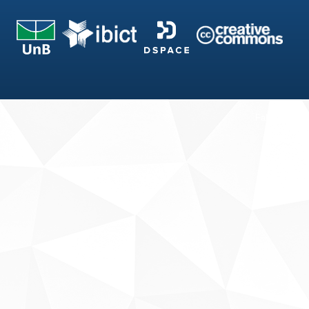
Fale conosco
Sobre