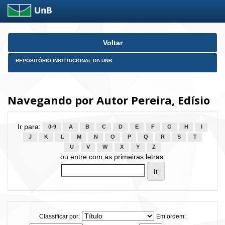
Skip
Voltar
navigation
REPOSITÓRIO INSTITUCIONAL DA UNB
Navegando por Autor Pereira, Edísio
Ir para:
0-9
A
B
C
D
E
F
G
H
I
J
K
L
M
N
O
P
Q
R
S
T
U
V
W
X
Y
Z
ou entre com as primeiras letras:
Classificar por:
Em ordem: