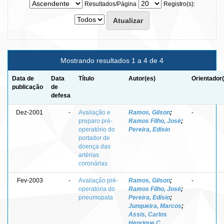
Resultados/Página
Registro(s):
Mostrando resultados 1 a 4 de 4
Data de
Data
Título
Autor(es)
Orientador
publicação
de
defesa
Dez-2001
-
Avaliação e
Ramos, Gilson
;
-
preparo pré-
Ramos Filho, José
;
operatório do
Pereira, Edísio
portador de
doença das
artérias
coronárias
Fev-2003
-
Avaliação pré-
Ramos, Gilson
;
-
operatória do
Ramos Filho, José
;
pneumopata
Pereira, Edísio
;
Junqueira, Marcos
;
Assis, Carlos
Henrique C.