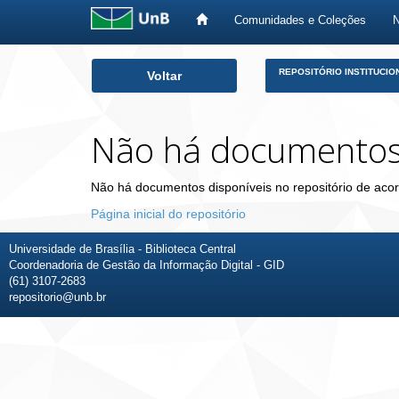
Comunidades e Coleções
Skip
REPOSITÓRIO INSTITUCIO
Voltar
navigation
Não há documento
Não há documentos disponíveis no repositório de acor
Página inicial do repositório
Universidade de Brasília - Biblioteca Central
Coordenadoria de Gestão da Informação Digital - GID
(61) 3107-2683
repositorio@unb.br