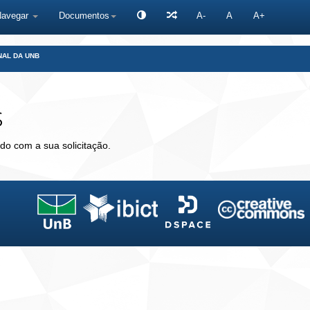
Navegar
Documentos
A-
A
A+
NAL DA UNB
s
do com a sua solicitação.