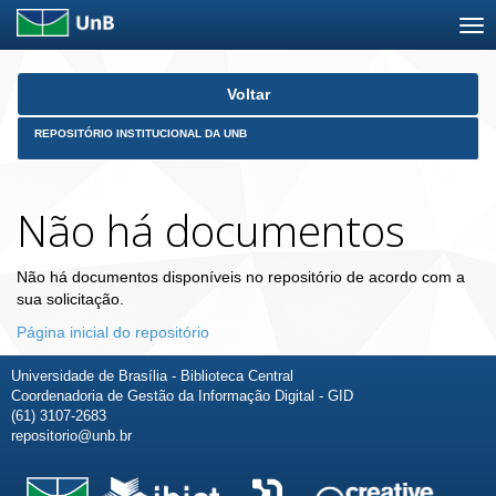
Skip
Voltar
navigation
REPOSITÓRIO INSTITUCIONAL DA UNB
Não há documentos
Não há documentos disponíveis no repositório de acordo com a
sua solicitação.
Página inicial do repositório
Universidade de Brasília - Biblioteca Central
Coordenadoria de Gestão da Informação Digital - GID
(61) 3107-2683
repositorio@unb.br