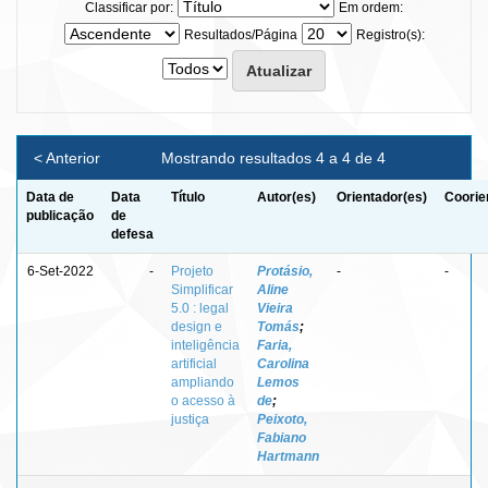
Classificar por:
Em ordem:
Resultados/Página
Registro(s):
< Anterior
Mostrando resultados 4 a 4 de 4
Data de
Data
Título
Autor(es)
Orientador(es)
Coorie
publicação
de
defesa
6-Set-2022
-
Projeto
Protásio,
-
-
Simplificar
Aline
5.0 : legal
Vieira
design e
Tomás
;
inteligência
Faria,
artificial
Carolina
ampliando
Lemos
o acesso à
de
;
justiça
Peixoto,
Fabiano
Hartmann