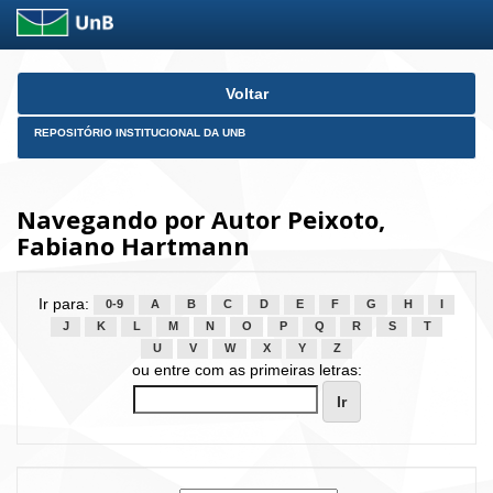
Skip
Voltar
navigation
REPOSITÓRIO INSTITUCIONAL DA UNB
Navegando por Autor Peixoto,
Fabiano Hartmann
Ir para:
0-9
A
B
C
D
E
F
G
H
I
J
K
L
M
N
O
P
Q
R
S
T
U
V
W
X
Y
Z
ou entre com as primeiras letras: