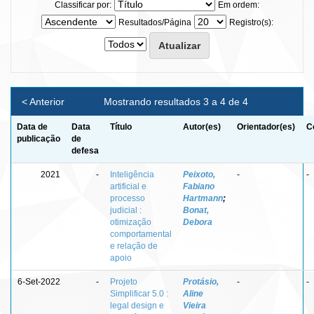
Classificar por:
Em ordem:
Resultados/Página
Registro(s):
< Anterior
Mostrando resultados 3 a 4 de 4
Data de
Data
Título
Autor(es)
Orientador(es)
C
publicação
de
defesa
2021
-
Inteligência
Peixoto,
-
-
artificial e
Fabiano
processo
Hartmann
;
judicial :
Bonat,
otimização
Debora
comportamental
e relação de
apoio
6-Set-2022
-
Projeto
Protásio,
-
-
Simplificar 5.0 :
Aline
legal design e
Vieira