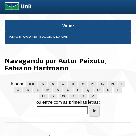
Skip
Voltar
navigation
REPOSITÓRIO INSTITUCIONAL DA UNB
Navegando por Autor Peixoto,
Fabiano Hartmann
Ir para:
0-9
A
B
C
D
E
F
G
H
I
J
K
L
M
N
O
P
Q
R
S
T
U
V
W
X
Y
Z
ou entre com as primeiras letras: