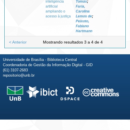
inteligência
Tomás
;
artificial
Faria,
ampliando o
Carolina
acesso à justiça
Lemos de
;
Peixoto,
Fabiano
Hartmann
< Anterior
Mostrando resultados 3 a 4 de 4
Universidade de Brasília - Biblioteca Central
Coordenadoria de Gestão da Informação Digital - GID
(61) 3107-2683
repositorio@unb.br
Fale conosco