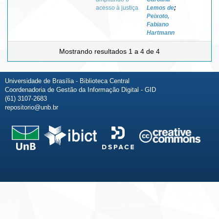
acesso à justiça
Lemos de
;
Peixoto,
Fabiano
Hartmann
Mostrando resultados 1 a 4 de 4
Universidade de Brasília - Biblioteca Central
Coordenadoria de Gestão da Informação Digital - GID
(61) 3107-2683
repositorio@unb.br
Fale conosco
Sobre