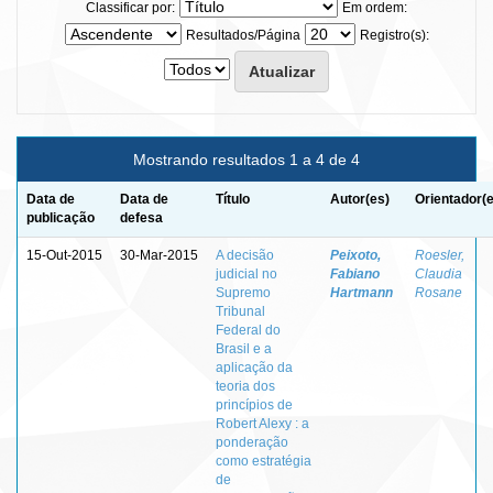
Classificar por:
Em ordem:
Resultados/Página
Registro(s):
Mostrando resultados 1 a 4 de 4
Data de
Data de
Título
Autor(es)
Orientador(
publicação
defesa
15-Out-2015
30-Mar-2015
A decisão
Peixoto,
Roesler,
judicial no
Fabiano
Claudia
Supremo
Hartmann
Rosane
Tribunal
Federal do
Brasil e a
aplicação da
teoria dos
princípios de
Robert Alexy : a
ponderação
como estratégia
de