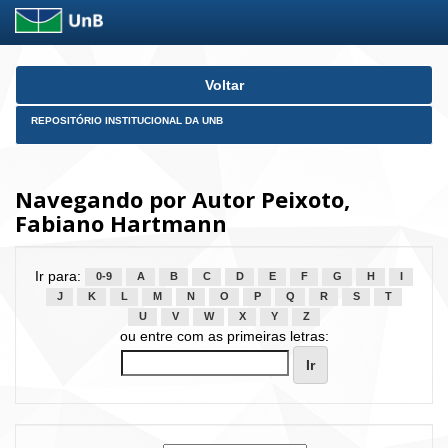
Skip
Voltar
navigation
REPOSITÓRIO INSTITUCIONAL DA UNB
Navegando por Autor Peixoto,
Fabiano Hartmann
Ir para:
0-9
A
B
C
D
E
F
G
H
I
J
K
L
M
N
O
P
Q
R
S
T
U
V
W
X
Y
Z
ou entre com as primeiras letras: