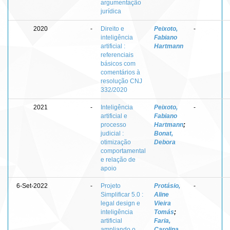
argumentação
jurídica
2020
-
Direito e
Peixoto,
-
inteligência
Fabiano
artificial :
Hartmann
referenciais
básicos com
comentários à
resolução CNJ
332/2020
2021
-
Inteligência
Peixoto,
-
artificial e
Fabiano
processo
Hartmann
;
judicial :
Bonat,
otimização
Debora
comportamental
e relação de
apoio
6-Set-2022
-
Projeto
Protásio,
-
Simplificar 5.0 :
Aline
legal design e
Vieira
inteligência
Tomás
;
artificial
Faria,
ampliando o
Carolina