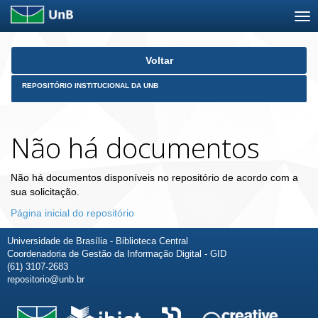
Skip
Voltar
navigation
REPOSITÓRIO INSTITUCIONAL DA UNB
Não há documentos
Não há documentos disponíveis no repositório de acordo com a
sua solicitação.
Página inicial do repositório
Universidade de Brasília - Biblioteca Central
Coordenadoria de Gestão da Informação Digital - GID
(61) 3107-2683
repositorio@unb.br