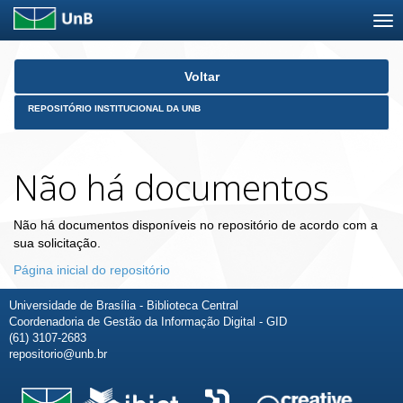
Skip
Voltar
navigation
REPOSITÓRIO INSTITUCIONAL DA UNB
Não há documentos
Não há documentos disponíveis no repositório de acordo com a
sua solicitação.
Página inicial do repositório
Universidade de Brasília - Biblioteca Central
Coordenadoria de Gestão da Informação Digital - GID
(61) 3107-2683
repositorio@unb.br