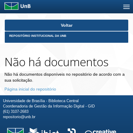
Skip
Voltar
navigation
REPOSITÓRIO INSTITUCIONAL DA UNB
Não há documentos
Não há documentos disponíveis no repositório de acordo com a
sua solicitação.
Página inicial do repositório
Universidade de Brasília - Biblioteca Central
Coordenadoria de Gestão da Informação Digital - GID
(61) 3107-2683
repositorio@unb.br