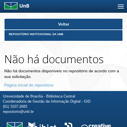
Skip
Voltar
navigation
REPOSITÓRIO INSTITUCIONAL DA UNB
Não há documentos
Não há documentos disponíveis no repositório de acordo com a
sua solicitação.
Página inicial do repositório
Universidade de Brasília - Biblioteca Central
Coordenadoria de Gestão da Informação Digital - GID
(61) 3107-2683
repositorio@unb.br