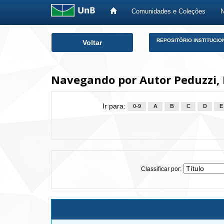
Comunidades e Coleções
Skip
REPOSITÓRIO INSTITUCIO
Voltar
navigation
Navegando por Autor Peduzzi,
Ir para:
0-9
A
B
C
D
E
Classificar por: