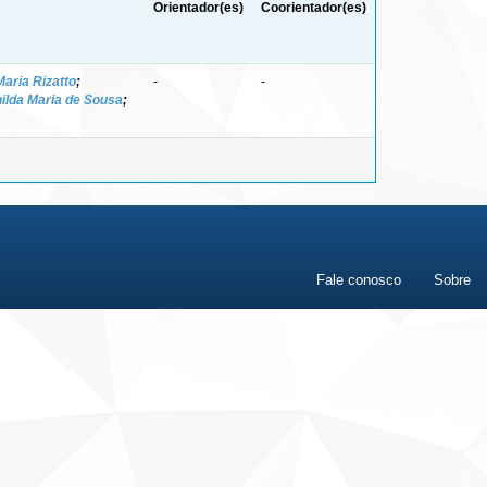
Orientador(es)
Coorientador(es)
Maria Rizatto
;
-
-
nilda Maria de Sousa
;
Fale conosco
Sobre