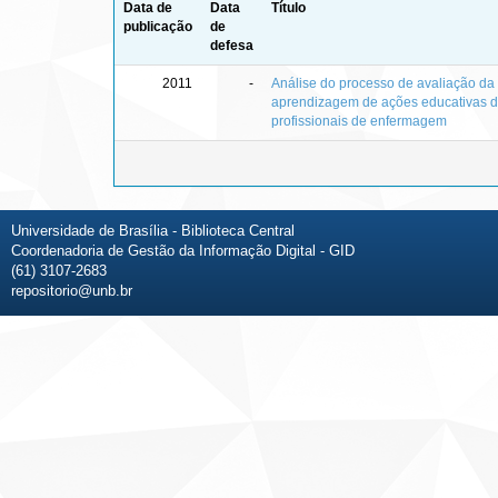
Data de
Data
Título
publicação
de
defesa
2011
-
Análise do processo de avaliação da
aprendizagem de ações educativas 
profissionais de enfermagem
Universidade de Brasília - Biblioteca Central
Coordenadoria de Gestão da Informação Digital - GID
(61) 3107-2683
repositorio@unb.br