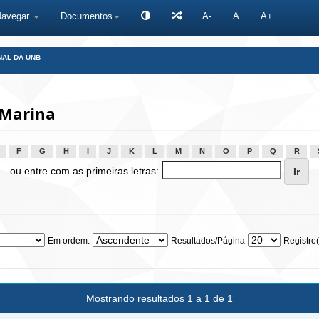
Navegar
Documentos
A-
A
A+
NAL DA UNB
 Marina
F
G
H
I
J
K
L
M
N
O
P
Q
R
ou entre com as primeiras letras:
Em ordem:
Resultados/Página
Registro(
Mostrando resultados 1 a 1 de 1