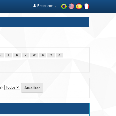
Entrar em:
S
T
U
V
W
X
Y
Z
s):