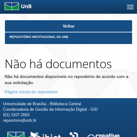
Skip
Voltar
navigation
REPOSITÓRIO INSTITUCIONAL DA UNB
Não há documentos
Não há documentos disponíveis no repositório de acordo com a
sua solicitação.
Página inicial do repositório
Universidade de Brasília - Biblioteca Central
Coordenadoria de Gestão da Informação Digital - GID
(61) 3107-2683
repositorio@unb.br