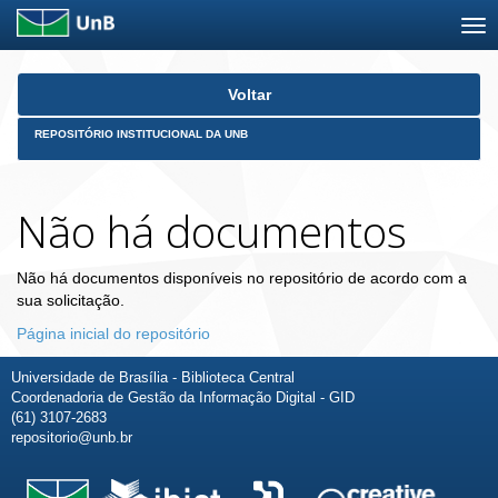
Skip
Voltar
navigation
REPOSITÓRIO INSTITUCIONAL DA UNB
Não há documentos
Não há documentos disponíveis no repositório de acordo com a
sua solicitação.
Página inicial do repositório
Universidade de Brasília - Biblioteca Central
Coordenadoria de Gestão da Informação Digital - GID
(61) 3107-2683
repositorio@unb.br