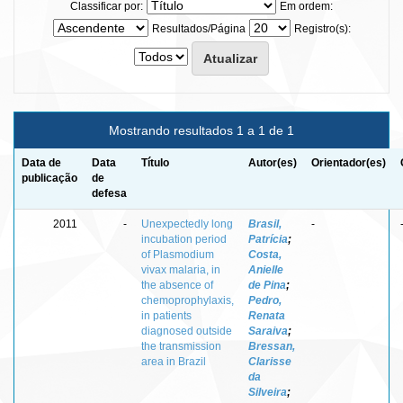
Classificar por:
Em ordem:
Resultados/Página
Registro(s):
Mostrando resultados 1 a 1 de 1
Data de
Data
Título
Autor(es)
Orientador(es)
publicação
de
defesa
2011
-
Unexpectedly long
Brasil,
-
incubation period
Patrícia
;
of Plasmodium
Costa,
vivax malaria, in
Anielle
the absence of
de Pina
;
chemoprophylaxis,
Pedro,
in patients
Renata
diagnosed outside
Saraiva
;
the transmission
Bressan,
area in Brazil
Clarisse
da
Silveira
;