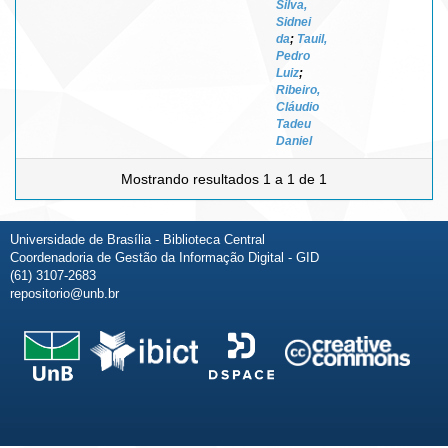
Silva,
Sidnei
da
;
Tauil,
Pedro
Luiz
;
Ribeiro,
Cláudio
Tadeu
Daniel
Mostrando resultados 1 a 1 de 1
Universidade de Brasília - Biblioteca Central
Coordenadoria de Gestão da Informação Digital - GID
(61) 3107-2683
repositorio@unb.br