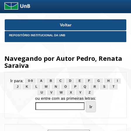
Skip
Voltar
navigation
REPOSITÓRIO INSTITUCIONAL DA UNB
Navegando por Autor Pedro, Renata
Saraiva
Ir para:
0-9
A
B
C
D
E
F
G
H
I
J
K
L
M
N
O
P
Q
R
S
T
U
V
W
X
Y
Z
ou entre com as primeiras letras: