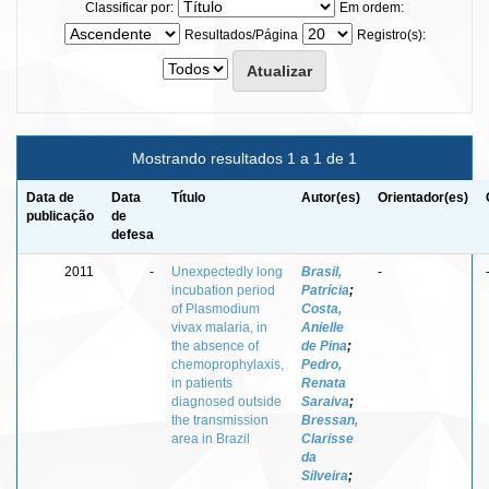
Classificar por:
Em ordem:
Resultados/Página
Registro(s):
Mostrando resultados 1 a 1 de 1
Data de
Data
Título
Autor(es)
Orientador(es)
publicação
de
defesa
2011
-
Unexpectedly long
Brasil,
-
incubation period
Patrícia
;
of Plasmodium
Costa,
vivax malaria, in
Anielle
the absence of
de Pina
;
chemoprophylaxis,
Pedro,
in patients
Renata
diagnosed outside
Saraiva
;
the transmission
Bressan,
area in Brazil
Clarisse
da
Silveira
;