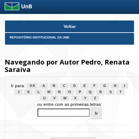
Skip
Voltar
navigation
REPOSITÓRIO INSTITUCIONAL DA UNB
Navegando por Autor Pedro, Renata
Saraiva
Ir para:
0-9
A
B
C
D
E
F
G
H
I
J
K
L
M
N
O
P
Q
R
S
T
U
V
W
X
Y
Z
ou entre com as primeiras letras: