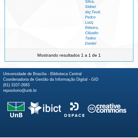
Silva,
Sidnei
da
;
Tauil,
Pedro
Luiz
;
Ribeiro,
Cláudio
Tadeu
Daniel
Mostrando resultados 1 a 1 de 1
Universidade de Brasília - Biblioteca Central
Coordenadoria de Gestão da Informação Digital - GID
(61) 3107-2683
repositorio@unb.br