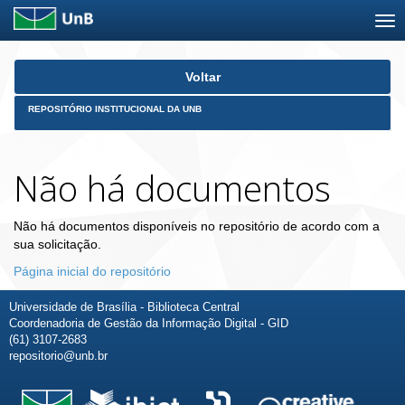
Skip
Voltar
navigation
REPOSITÓRIO INSTITUCIONAL DA UNB
Não há documentos
Não há documentos disponíveis no repositório de acordo com a
sua solicitação.
Página inicial do repositório
Universidade de Brasília - Biblioteca Central
Coordenadoria de Gestão da Informação Digital - GID
(61) 3107-2683
repositorio@unb.br