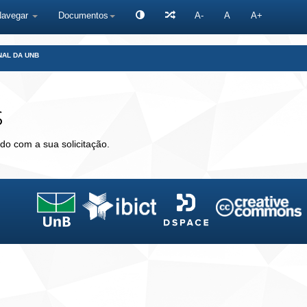
Navegar
Documentos
A-
A
A+
NAL DA UNB
s
do com a sua solicitação.