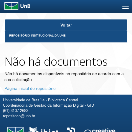
Skip
Voltar
navigation
REPOSITÓRIO INSTITUCIONAL DA UNB
Não há documentos
Não há documentos disponíveis no repositório de acordo com a
sua solicitação.
Página inicial do repositório
Universidade de Brasília - Biblioteca Central
Coordenadoria de Gestão da Informação Digital - GID
(61) 3107-2683
repositorio@unb.br