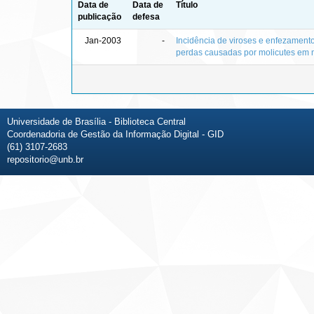
Data de
Data de
Título
publicação
defesa
Jan-2003
-
Incidência de viroses e enfezamento
perdas causadas por molicutes em 
Universidade de Brasília - Biblioteca Central
Coordenadoria de Gestão da Informação Digital - GID
(61) 3107-2683
repositorio@unb.br