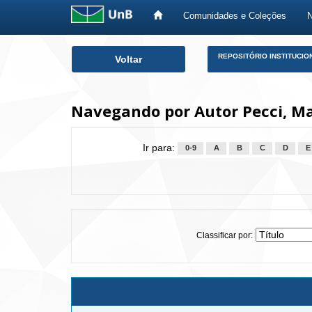
Comunidades e Coleções
Skip
REPOSITÓRIO INSTITUCIO
Voltar
navigation
Navegando por Autor Pecci, Ma
Ir para:
0-9
A
B
C
D
E
Classificar por: