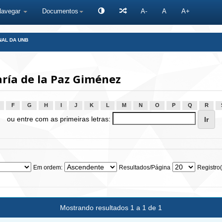
Navegar
Documentos
A-
A
A+
NAL DA UNB
ría de la Paz Giménez
F
G
H
I
J
K
L
M
N
O
P
Q
R
ou entre com as primeiras letras:
Em ordem:
Resultados/Página
Registro(
Mostrando resultados 1 a 1 de 1