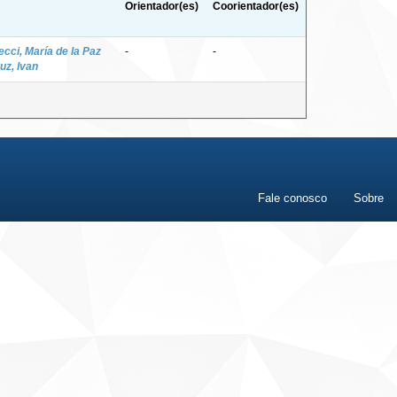
Orientador(es)
Coorientador(es)
ecci, María de la Paz
-
-
uz, Ivan
Fale conosco
Sobre