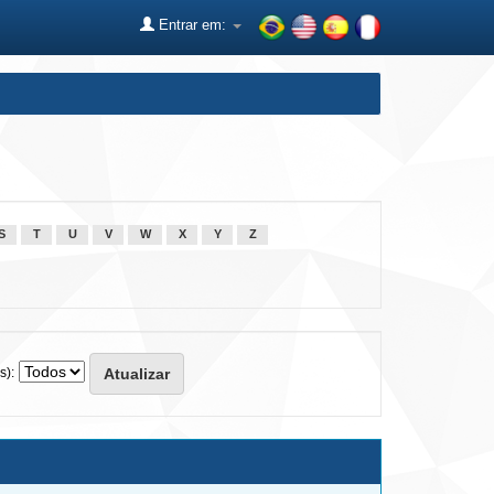
Entrar em:
S
T
U
V
W
X
Y
Z
s):