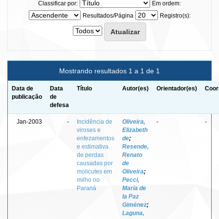
Classificar por:
Em ordem:
Resultados/Página
Registro(s):
Mostrando resultados 1 a 1 de 1
Data de
Data
Título
Autor(es)
Orientador(es)
Coor
publicação
de
defesa
Jan-2003
-
Incidência de
Oliveira,
-
-
viroses e
Elizabeth
enfezamentos
de
;
e estimativa
Resende,
de perdas
Renato
causadas por
de
molicutes em
Oliveira
;
milho no
Pecci,
Paraná
María de
la Paz
Giménez
;
Laguna,