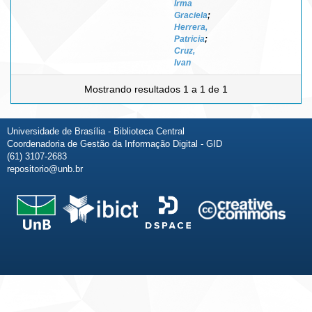
Irma
Graciela
;
Herrera,
Patricia
;
Cruz,
Ivan
Mostrando resultados 1 a 1 de 1
Universidade de Brasília - Biblioteca Central
Coordenadoria de Gestão da Informação Digital - GID
(61) 3107-2683
repositorio@unb.br
Fale conosco