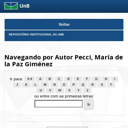
Skip
Voltar
navigation
REPOSITÓRIO INSTITUCIONAL DA UNB
Navegando por Autor Pecci, María de
la Paz Giménez
Ir para:
0-9
A
B
C
D
E
F
G
H
I
J
K
L
M
N
O
P
Q
R
S
T
U
V
W
X
Y
Z
ou entre com as primeiras letras: