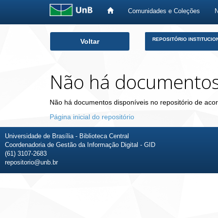
Comunidades e Coleções
Skip
REPOSITÓRIO INSTITUCIO
Voltar
navigation
Não há documento
Não há documentos disponíveis no repositório de acor
Página inicial do repositório
Universidade de Brasília - Biblioteca Central
Coordenadoria de Gestão da Informação Digital - GID
(61) 3107-2683
repositorio@unb.br