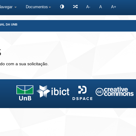
Navegar
Documentos
A-
A
A+
NAL DA UNB
s
do com a sua solicitação.