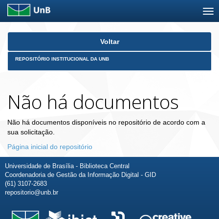
Skip
Voltar
navigation
REPOSITÓRIO INSTITUCIONAL DA UNB
Não há documentos
Não há documentos disponíveis no repositório de acordo com a
sua solicitação.
Página inicial do repositório
Universidade de Brasília - Biblioteca Central
Coordenadoria de Gestão da Informação Digital - GID
(61) 3107-2683
repositorio@unb.br