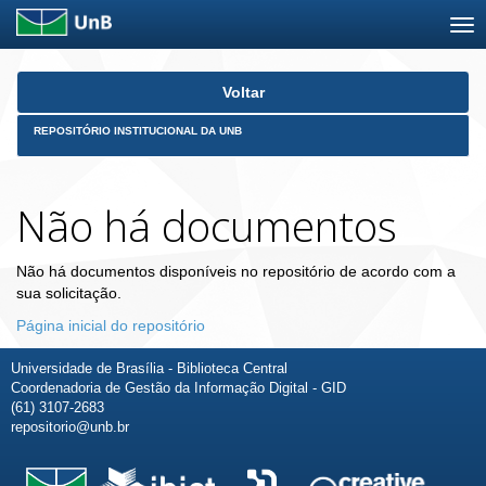
Skip
Voltar
navigation
REPOSITÓRIO INSTITUCIONAL DA UNB
Não há documentos
Não há documentos disponíveis no repositório de acordo com a
sua solicitação.
Página inicial do repositório
Universidade de Brasília - Biblioteca Central
Coordenadoria de Gestão da Informação Digital - GID
(61) 3107-2683
repositorio@unb.br