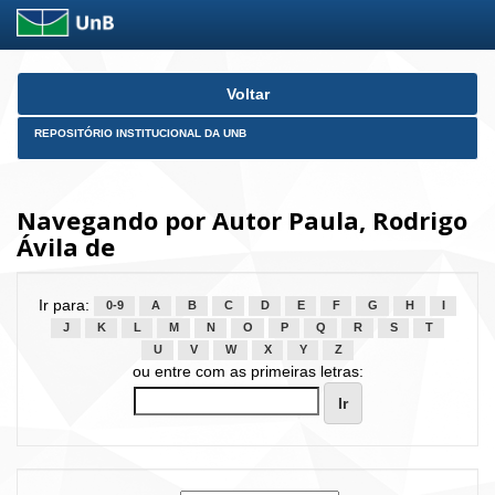
Skip
Voltar
navigation
REPOSITÓRIO INSTITUCIONAL DA UNB
Navegando por Autor Paula, Rodrigo
Ávila de
Ir para:
0-9
A
B
C
D
E
F
G
H
I
J
K
L
M
N
O
P
Q
R
S
T
U
V
W
X
Y
Z
ou entre com as primeiras letras: