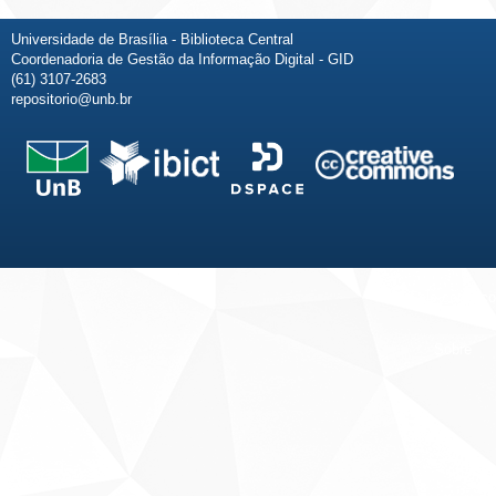
Universidade de Brasília - Biblioteca Central
Coordenadoria de Gestão da Informação Digital - GID
(61) 3107-2683
repositorio@unb.br
Fale conosco
Sobre