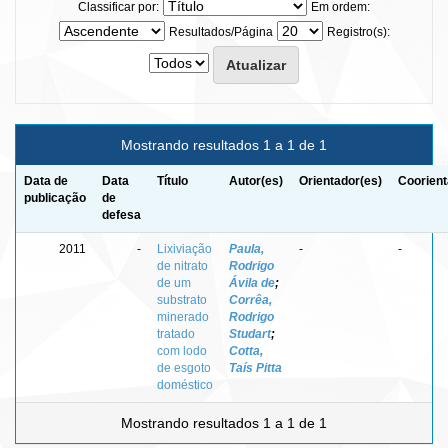
Classificar por:
Em ordem:
Resultados/Página
Registro(s):
Mostrando resultados 1 a 1 de 1
Data de
Data
Título
Autor(es)
Orientador(es)
Coorient
publicação
de
defesa
2011
-
Lixiviação
Paula,
-
-
de nitrato
Rodrigo
de um
Ávila de
;
substrato
Corrêa,
minerado
Rodrigo
tratado
Studart
;
com lodo
Cotta,
de esgoto
Taís Pitta
doméstico
Mostrando resultados 1 a 1 de 1