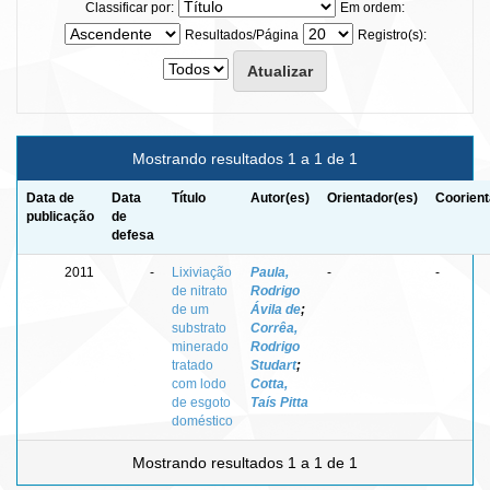
Classificar por:
Em ordem:
Resultados/Página
Registro(s):
Mostrando resultados 1 a 1 de 1
Data de
Data
Título
Autor(es)
Orientador(es)
Coorient
publicação
de
defesa
2011
-
Lixiviação
Paula,
-
-
de nitrato
Rodrigo
de um
Ávila de
;
substrato
Corrêa,
minerado
Rodrigo
tratado
Studart
;
com lodo
Cotta,
de esgoto
Taís Pitta
doméstico
Mostrando resultados 1 a 1 de 1