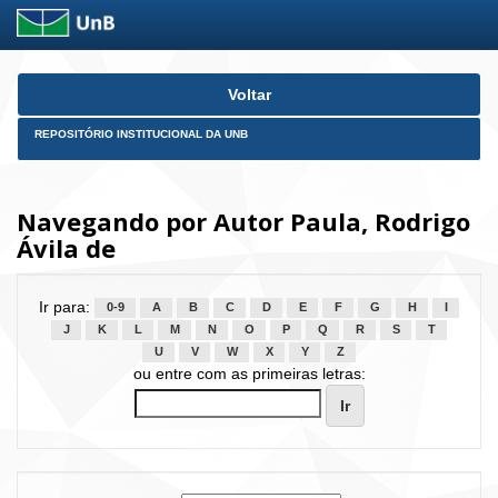
Skip
Voltar
navigation
REPOSITÓRIO INSTITUCIONAL DA UNB
Navegando por Autor Paula, Rodrigo
Ávila de
Ir para:
0-9
A
B
C
D
E
F
G
H
I
J
K
L
M
N
O
P
Q
R
S
T
U
V
W
X
Y
Z
ou entre com as primeiras letras: