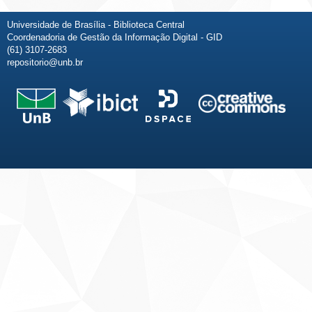
Universidade de Brasília - Biblioteca Central
Coordenadoria de Gestão da Informação Digital - GID
(61) 3107-2683
repositorio@unb.br
Fale conosco
Sobre