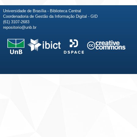
Universidade de Brasília - Biblioteca Central
Coordenadoria de Gestão da Informação Digital - GID
(61) 3107-2683
repositorio@unb.br
Fale conosco
Sobre