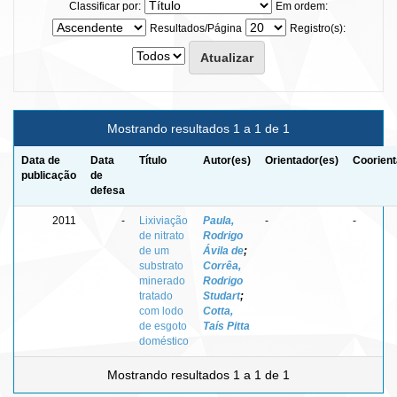
Classificar por:
Em ordem:
Resultados/Página
Registro(s):
Mostrando resultados 1 a 1 de 1
Data de
Data
Título
Autor(es)
Orientador(es)
Coorient
publicação
de
defesa
2011
-
Lixiviação
Paula,
-
-
de nitrato
Rodrigo
de um
Ávila de
;
substrato
Corrêa,
minerado
Rodrigo
tratado
Studart
;
com lodo
Cotta,
de esgoto
Taís Pitta
doméstico
Mostrando resultados 1 a 1 de 1