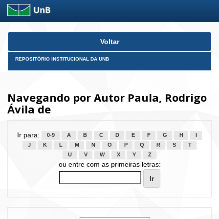
Skip
Voltar
navigation
REPOSITÓRIO INSTITUCIONAL DA UNB
Navegando por Autor Paula, Rodrigo
Ávila de
Ir para:
0-9
A
B
C
D
E
F
G
H
I
J
K
L
M
N
O
P
Q
R
S
T
U
V
W
X
Y
Z
ou entre com as primeiras letras: