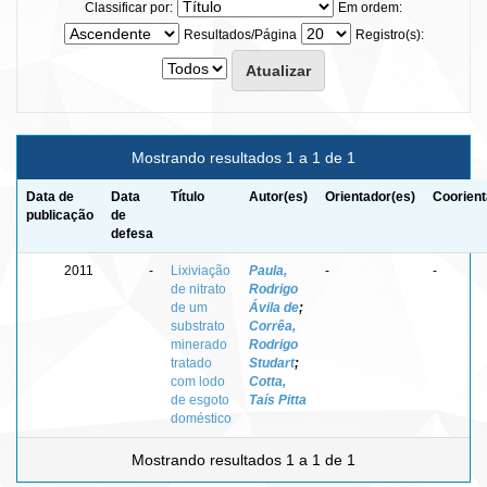
Classificar por:
Em ordem:
Resultados/Página
Registro(s):
Mostrando resultados 1 a 1 de 1
Data de
Data
Título
Autor(es)
Orientador(es)
Coorient
publicação
de
defesa
2011
-
Lixiviação
Paula,
-
-
de nitrato
Rodrigo
de um
Ávila de
;
substrato
Corrêa,
minerado
Rodrigo
tratado
Studart
;
com lodo
Cotta,
de esgoto
Taís Pitta
doméstico
Mostrando resultados 1 a 1 de 1