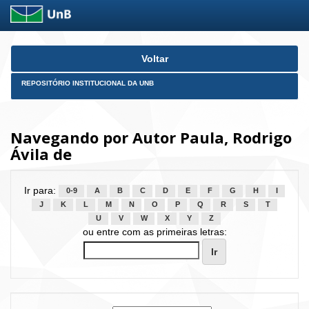
Skip
Voltar
navigation
REPOSITÓRIO INSTITUCIONAL DA UNB
Navegando por Autor Paula, Rodrigo
Ávila de
Ir para:
0-9
A
B
C
D
E
F
G
H
I
J
K
L
M
N
O
P
Q
R
S
T
U
V
W
X
Y
Z
ou entre com as primeiras letras: