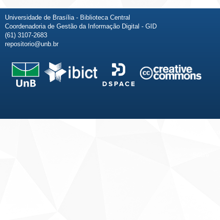
Universidade de Brasília - Biblioteca Central
Coordenadoria de Gestão da Informação Digital - GID
(61) 3107-2683
repositorio@unb.br
Fale conosco
Sobre