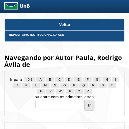
Skip
Voltar
navigation
REPOSITÓRIO INSTITUCIONAL DA UNB
Navegando por Autor Paula, Rodrigo
Ávila de
Ir para:
0-9
A
B
C
D
E
F
G
H
I
J
K
L
M
N
O
P
Q
R
S
T
U
V
W
X
Y
Z
ou entre com as primeiras letras: