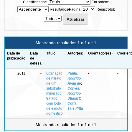
Classificar por:
Em ordem:
Resultados/Página
Registro(s):
Mostrando resultados 1 a 1 de 1
Data de
Data
Título
Autor(es)
Orientador(es)
Coorient
publicação
de
defesa
2011
-
Lixiviação
Paula,
-
-
de nitrato
Rodrigo
de um
Ávila de
;
substrato
Corrêa,
minerado
Rodrigo
tratado
Studart
;
com lodo
Cotta,
de esgoto
Taís Pitta
doméstico
Mostrando resultados 1 a 1 de 1