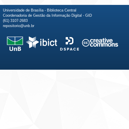
Universidade de Brasília - Biblioteca Central
Coordenadoria de Gestão da Informação Digital - GID
(61) 3107-2683
repositorio@unb.br
Fale conosco
Sobre