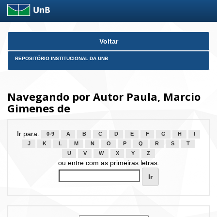
Skip
Voltar
navigation
REPOSITÓRIO INSTITUCIONAL DA UNB
Navegando por Autor Paula, Marcio
Gimenes de
Ir para:
0-9
A
B
C
D
E
F
G
H
I
J
K
L
M
N
O
P
Q
R
S
T
U
V
W
X
Y
Z
ou entre com as primeiras letras: