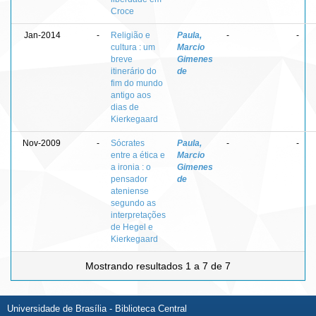
Croce
Jan-2014
-
Religião e
Paula,
-
-
cultura : um
Marcio
breve
Gimenes
itinerário do
de
fim do mundo
antigo aos
dias de
Kierkegaard
Nov-2009
-
Sócrates
Paula,
-
-
entre a ética e
Marcio
a ironia : o
Gimenes
pensador
de
ateniense
segundo as
interpretações
de Hegel e
Kierkegaard
Mostrando resultados 1 a 7 de 7
Universidade de Brasília - Biblioteca Central