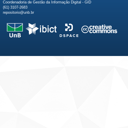
Coordenadoria de Gestão da Informação Digital - GID
(61) 3107-2683
repositorio@unb.br
Fale conosco
Sobre