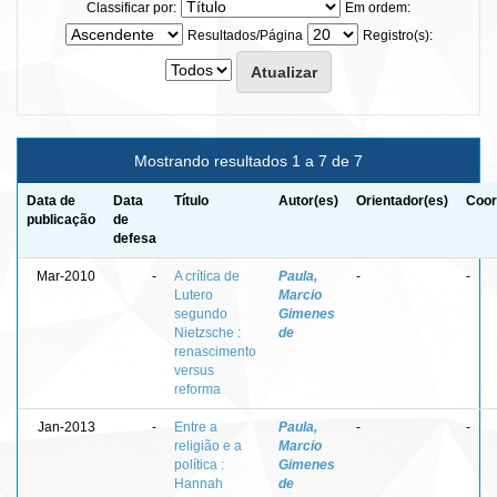
Classificar por:
Em ordem:
Resultados/Página
Registro(s):
Mostrando resultados 1 a 7 de 7
Data de
Data
Título
Autor(es)
Orientador(es)
Coor
publicação
de
defesa
Mar-2010
-
A crítica de
Paula,
-
-
Lutero
Marcio
segundo
Gimenes
Nietzsche :
de
renascimento
versus
reforma
Jan-2013
-
Entre a
Paula,
-
-
religião e a
Marcio
política :
Gimenes
Hannah
de