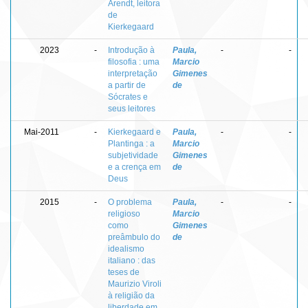
Arendt, leitora
de
Kierkegaard
2023
-
Introdução à
Paula,
-
-
filosofia : uma
Marcio
interpretação
Gimenes
a partir de
de
Sócrates e
seus leitores
Mai-2011
-
Kierkegaard e
Paula,
-
-
Plantinga : a
Marcio
subjetividade
Gimenes
e a crença em
de
Deus
2015
-
O problema
Paula,
-
-
religioso
Marcio
como
Gimenes
preâmbulo do
de
idealismo
italiano : das
teses de
Maurizio Viroli
à religião da
liberdade em