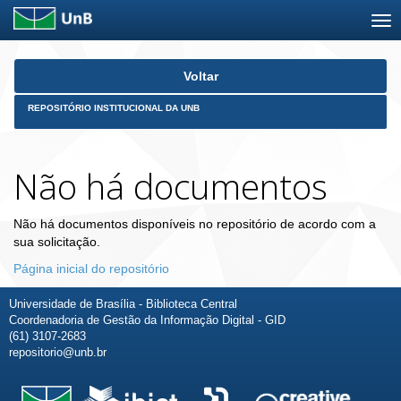
Skip
Voltar
navigation
REPOSITÓRIO INSTITUCIONAL DA UNB
Não há documentos
Não há documentos disponíveis no repositório de acordo com a
sua solicitação.
Página inicial do repositório
Universidade de Brasília - Biblioteca Central
Coordenadoria de Gestão da Informação Digital - GID
(61) 3107-2683
repositorio@unb.br