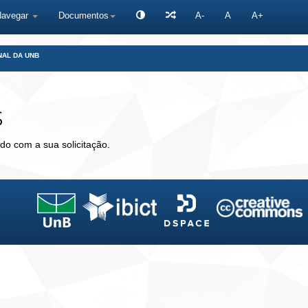
Navegar
Documentos
A-
A
A+
NAL DA UNB
s
do com a sua solicitação.