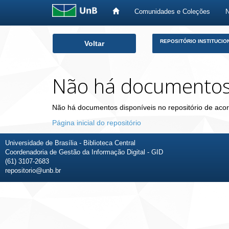
Comunidades e Coleções
Skip
REPOSITÓRIO INSTITUCIO
Voltar
navigation
Não há documento
Não há documentos disponíveis no repositório de acor
Página inicial do repositório
Universidade de Brasília - Biblioteca Central
Coordenadoria de Gestão da Informação Digital - GID
(61) 3107-2683
repositorio@unb.br