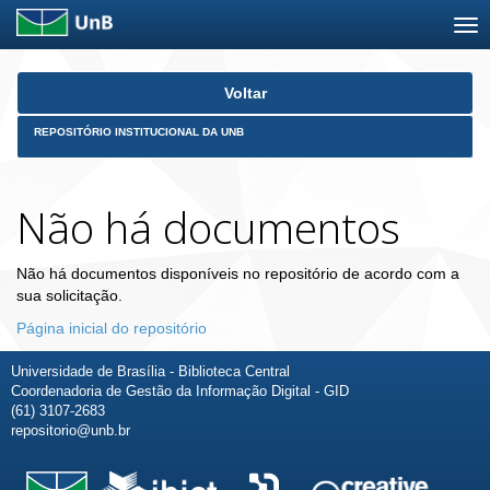
Skip
Voltar
navigation
REPOSITÓRIO INSTITUCIONAL DA UNB
Não há documentos
Não há documentos disponíveis no repositório de acordo com a
sua solicitação.
Página inicial do repositório
Universidade de Brasília - Biblioteca Central
Coordenadoria de Gestão da Informação Digital - GID
(61) 3107-2683
repositorio@unb.br