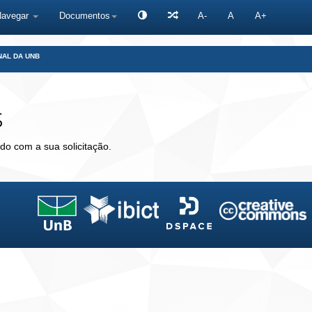
Navegar
Documentos
A-
A
A+
NAL DA UNB
s
do com a sua solicitação.