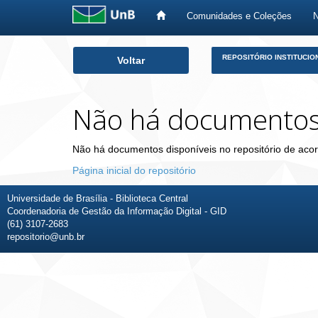
Comunidades e Coleções
Skip
REPOSITÓRIO INSTITUCIO
Voltar
navigation
Não há documento
Não há documentos disponíveis no repositório de acor
Página inicial do repositório
Universidade de Brasília - Biblioteca Central
Coordenadoria de Gestão da Informação Digital - GID
(61) 3107-2683
repositorio@unb.br