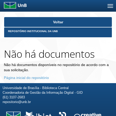
Skip
Voltar
navigation
REPOSITÓRIO INSTITUCIONAL DA UNB
Não há documentos
Não há documentos disponíveis no repositório de acordo com a
sua solicitação.
Página inicial do repositório
Universidade de Brasília - Biblioteca Central
Coordenadoria de Gestão da Informação Digital - GID
(61) 3107-2683
repositorio@unb.br