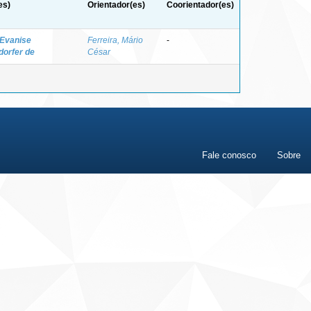
es)
Orientador(es)
Coorientador(es)
 Evanise
Ferreira, Mário
-
orfer de
César
Fale conosco
Sobre