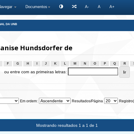
Navegar
Documentos
A-
A
A+
NAL DA UNB
vanise Hundsdorfer de
F
G
H
I
J
K
L
M
N
O
P
Q
R
ou entre com as primeiras letras:
Em ordem:
Resultados/Página
Registro(
Mostrando resultados 1 a 1 de 1