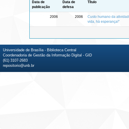
Data de
Data de
Título
publicação
defesa
2006
2006
Custo humano da atividade
vida, há esperança!”
Universidade de Brasília - Biblioteca Central
Coordenadoria de Gestão da Informação Digital - GID
(61) 3107-2683
repositorio@unb.br