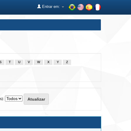
Entrar em:
S
T
U
V
W
X
Y
Z
s):