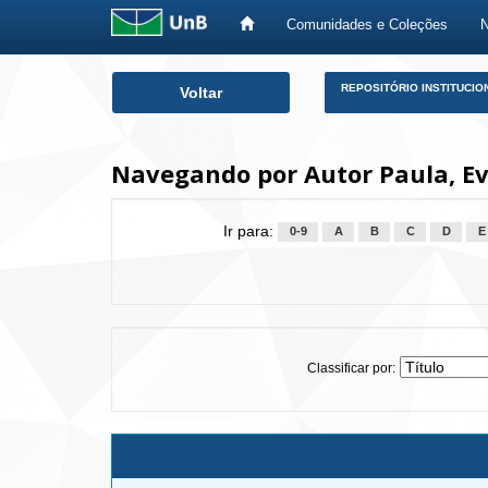
Comunidades e Coleções
Skip
REPOSITÓRIO INSTITUCIO
Voltar
navigation
Navegando por Autor Paula, E
Ir para:
0-9
A
B
C
D
E
Classificar por: