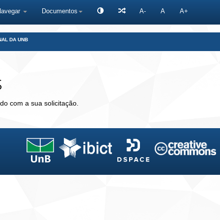
Navegar
Documentos
A-
A
A+
NAL DA UNB
s
do com a sua solicitação.