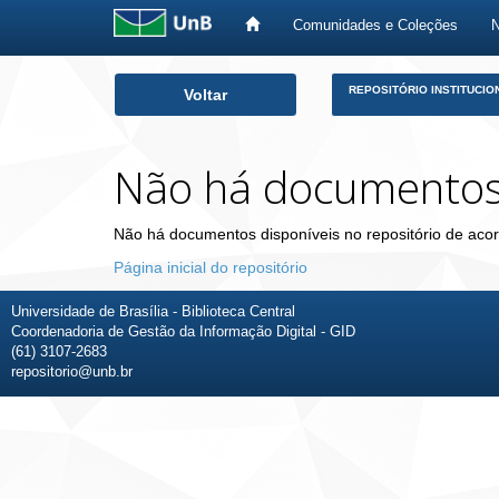
Comunidades e Coleções
Skip
REPOSITÓRIO INSTITUCIO
Voltar
navigation
Não há documento
Não há documentos disponíveis no repositório de acor
Página inicial do repositório
Universidade de Brasília - Biblioteca Central
Coordenadoria de Gestão da Informação Digital - GID
(61) 3107-2683
repositorio@unb.br