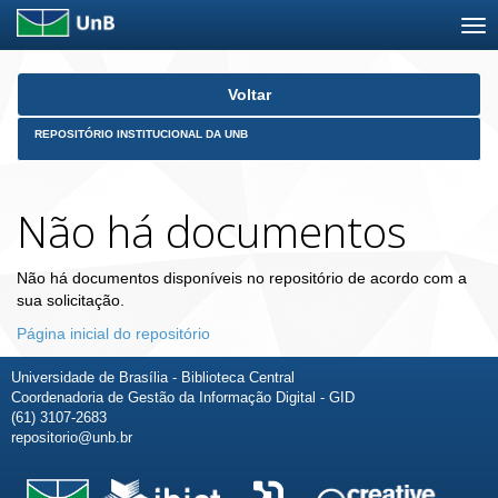
Skip
Voltar
navigation
REPOSITÓRIO INSTITUCIONAL DA UNB
Não há documentos
Não há documentos disponíveis no repositório de acordo com a
sua solicitação.
Página inicial do repositório
Universidade de Brasília - Biblioteca Central
Coordenadoria de Gestão da Informação Digital - GID
(61) 3107-2683
repositorio@unb.br