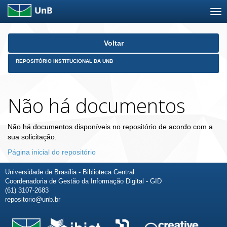
Skip
Voltar
navigation
REPOSITÓRIO INSTITUCIONAL DA UNB
Não há documentos
Não há documentos disponíveis no repositório de acordo com a
sua solicitação.
Página inicial do repositório
Universidade de Brasília - Biblioteca Central
Coordenadoria de Gestão da Informação Digital - GID
(61) 3107-2683
repositorio@unb.br