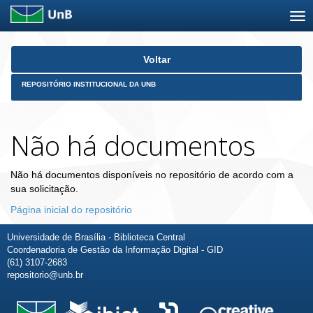
Skip
Voltar
navigation
REPOSITÓRIO INSTITUCIONAL DA UNB
Não há documentos
Não há documentos disponíveis no repositório de acordo com a
sua solicitação.
Página inicial do repositório
Universidade de Brasília - Biblioteca Central
Coordenadoria de Gestão da Informação Digital - GID
(61) 3107-2683
repositorio@unb.br