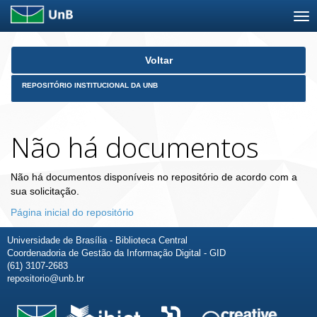
Skip
Voltar
navigation
REPOSITÓRIO INSTITUCIONAL DA UNB
Não há documentos
Não há documentos disponíveis no repositório de acordo com a
sua solicitação.
Página inicial do repositório
Universidade de Brasília - Biblioteca Central
Coordenadoria de Gestão da Informação Digital - GID
(61) 3107-2683
repositorio@unb.br