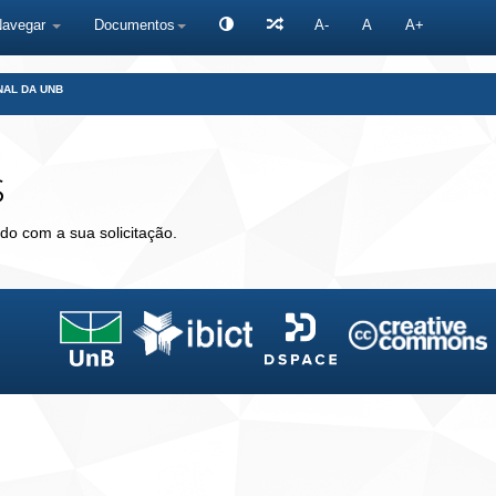
Navegar
Documentos
A-
A
A+
NAL DA UNB
s
do com a sua solicitação.