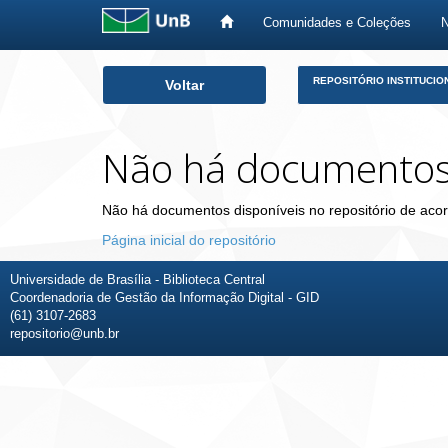
Comunidades e Coleções
Skip
REPOSITÓRIO INSTITUCIO
Voltar
navigation
Não há documento
Não há documentos disponíveis no repositório de acor
Página inicial do repositório
Universidade de Brasília - Biblioteca Central
Coordenadoria de Gestão da Informação Digital - GID
(61) 3107-2683
repositorio@unb.br