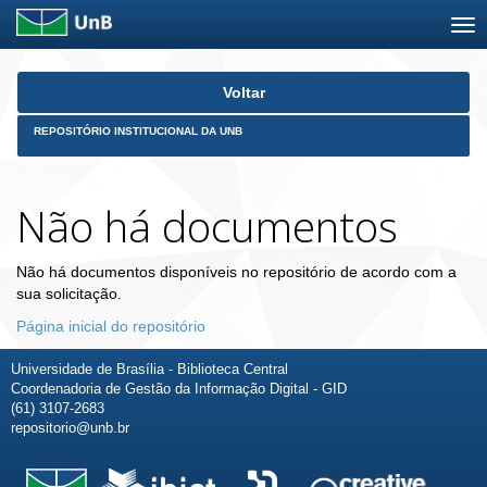
Skip
Voltar
navigation
REPOSITÓRIO INSTITUCIONAL DA UNB
Não há documentos
Não há documentos disponíveis no repositório de acordo com a
sua solicitação.
Página inicial do repositório
Universidade de Brasília - Biblioteca Central
Coordenadoria de Gestão da Informação Digital - GID
(61) 3107-2683
repositorio@unb.br