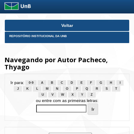
Skip
Voltar
navigation
REPOSITÓRIO INSTITUCIONAL DA UNB
Navegando por Autor Pacheco,
Thyago
Ir para:
0-9
A
B
C
D
E
F
G
H
I
J
K
L
M
N
O
P
Q
R
S
T
U
V
W
X
Y
Z
ou entre com as primeiras letras: