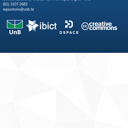
(61) 3107-2683
repositorio@unb.br
Fale conosco
Sobre