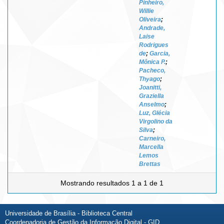
Pinheiro,
Willie
Oliveira
;
Andrade,
Laise
Rodrigues
de
;
Garcia,
Mônica P.
;
Pacheco,
Thyago
;
Joanitti,
Graziella
Anselmo
;
Luz, Glécia
Virgolino da
Silva
;
Carneiro,
Marcella
Lemos
Brettas
Mostrando resultados 1 a 1 de 1
Universidade de Brasília - Biblioteca Central
Coordenadoria de Gestão da Informação Digital - GID