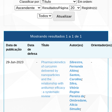
Classificar por:
Em ordem:
Resultados/Página
Registro(s):
Mostrando resultados 1 a 1 de 1
Data de
Data
Título
Autor(es)
Orientador(es)
publicação
de
defesa
29-Jun-2023
-
Pharmacokinetics
Silvestre,
-
of curcumin
Fernanda
delivered by
Altino
;
nanoparticles
Santos,
and the
Carolina
;
relationship with
Silva,
antitumor efficacy
Vitória
: a systematic
Regina
review
Pereira da
;
Ombredane,
Alicia
Simalie
;