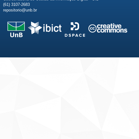
(61) 3107-2683
repositorio@unb.br
Fale conosco
Sobre