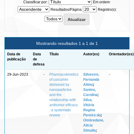
Classificar por:
Em ordem:
Resultados/Página
Registro(s):
Mostrando resultados 1 a 1 de 1
Data de
Data
Título
Autor(es)
Orientador(es)
publicação
de
defesa
29-Jun-2023
-
Pharmacokinetics
Silvestre,
-
of curcumin
Fernanda
delivered by
Altino
;
nanoparticles
Santos,
and the
Carolina
;
relationship with
Silva,
antitumor efficacy
Vitória
: a systematic
Regina
review
Pereira da
;
Ombredane,
Alicia
Simalie
;