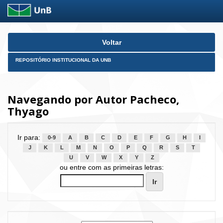
Skip
Voltar
navigation
REPOSITÓRIO INSTITUCIONAL DA UNB
Navegando por Autor Pacheco,
Thyago
Ir para:
0-9
A
B
C
D
E
F
G
H
I
J
K
L
M
N
O
P
Q
R
S
T
U
V
W
X
Y
Z
ou entre com as primeiras letras: