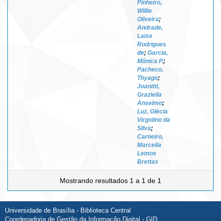
Pinheiro,
Willie
Oliveira
;
Andrade,
Laise
Rodrigues
de
;
Garcia,
Mônica P.
;
Pacheco,
Thyago
;
Joanitti,
Graziella
Anselmo
;
Luz, Glécia
Virgolino da
Silva
;
Carneiro,
Marcella
Lemos
Brettas
Mostrando resultados 1 a 1 de 1
Universidade de Brasília - Biblioteca Central
Coordenadoria de Gestão da Informação Digital - GID