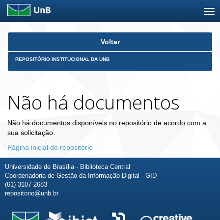
Skip
Voltar
navigation
REPOSITÓRIO INSTITUCIONAL DA UNB
Não há documentos
Não há documentos disponíveis no repositório de acordo com a
sua solicitação.
Página inicial do repositório
Universidade de Brasília - Biblioteca Central
Coordenadoria de Gestão da Informação Digital - GID
(61) 3107-2683
repositorio@unb.br