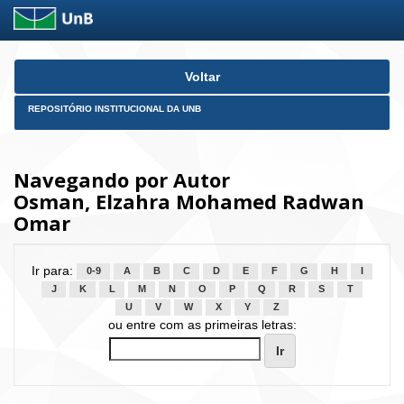
Skip
Voltar
navigation
REPOSITÓRIO INSTITUCIONAL DA UNB
Navegando por Autor
Osman, Elzahra Mohamed Radwan
Omar
Ir para:
0-9
A
B
C
D
E
F
G
H
I
J
K
L
M
N
O
P
Q
R
S
T
U
V
W
X
Y
Z
ou entre com as primeiras letras: