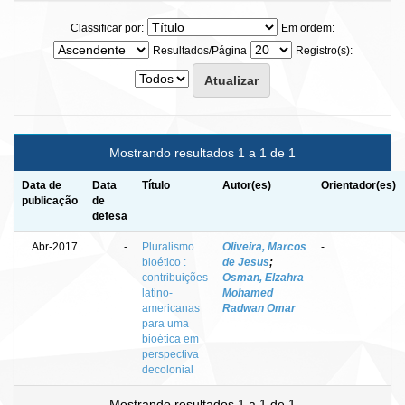
Classificar por:
Em ordem:
Resultados/Página
Registro(s):
Mostrando resultados 1 a 1 de 1
Data de
Data
Título
Autor(es)
Orientador(es)
publicação
de
defesa
Abr-2017
-
Pluralismo
Oliveira, Marcos
-
bioético :
de Jesus
;
contribuições
Osman, Elzahra
latino-
Mohamed
americanas
Radwan Omar
para uma
bioética em
perspectiva
decolonial
Mostrando resultados 1 a 1 de 1