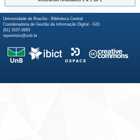
Universidade de Brasília - Biblioteca Central
Coordenadoria de Gestão da Informação Digital - GID
(61) 3107-2683
repositorio@unb.br
Fale conosco
Sobre