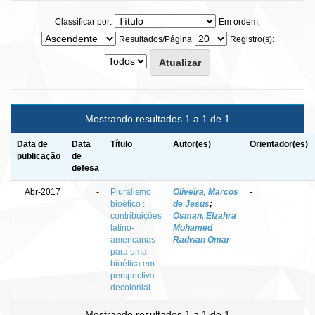
Classificar por:
Em ordem:
Resultados/Página
Registro(s):
Mostrando resultados 1 a 1 de 1
Data de
Data
Título
Autor(es)
Orientador(es)
publicação
de
defesa
Abr-2017
-
Pluralismo
Oliveira, Marcos
-
bioético :
de Jesus
;
contribuições
Osman, Elzahra
latino-
Mohamed
americanas
Radwan Omar
para uma
bioética em
perspectiva
decolonial
Mostrando resultados 1 a 1 de 1