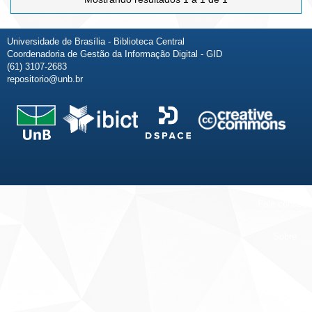
Universidade de Brasília - Biblioteca Central
Coordenadoria de Gestão da Informação Digital - GID
(61) 3107-2683
repositorio@unb.br
Fale conosco
Sobre