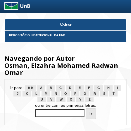
Skip
Voltar
navigation
REPOSITÓRIO INSTITUCIONAL DA UNB
Navegando por Autor
Osman, Elzahra Mohamed Radwan
Omar
Ir para:
0-9
A
B
C
D
E
F
G
H
I
J
K
L
M
N
O
P
Q
R
S
T
U
V
W
X
Y
Z
ou entre com as primeiras letras: