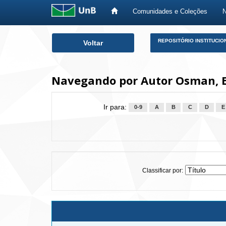
Comunidades e Coleções
Skip
REPOSITÓRIO INSTITUCIO
Voltar
navigation
Navegando por Autor Osman,
Ir para:
0-9
A
B
C
D
E
Classificar por: