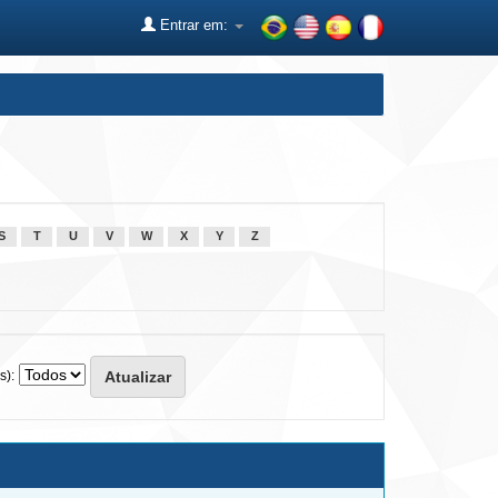
Entrar em:
S
T
U
V
W
X
Y
Z
s):