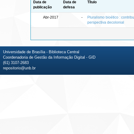
Data de
Data de
Título
publicação
defesa
Abr-2017
-
Pluralismo bioético : contri
perspectiva decolonial
Universidade de Brasília - Biblioteca Central
Coordenadoria de Gestão da Informação Digital - GID
(61) 3107-2683
repositorio@unb.br