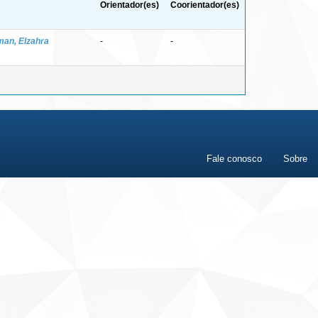
Orientador(es)
Coorientador(es)
an, Elzahra
-
-
Fale conosco
Sobre