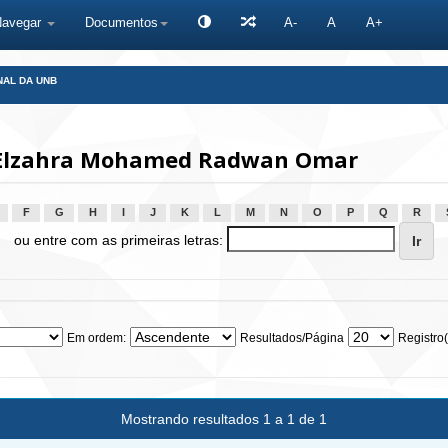
Navegar
Documentos
A-
A
A+
NAL DA UNB
 Elzahra Mohamed Radwan Omar
F
G
H
I
J
K
L
M
N
O
P
Q
R
ou entre com as primeiras letras:
Em ordem:
Resultados/Página
Registro(
Mostrando resultados 1 a 1 de 1